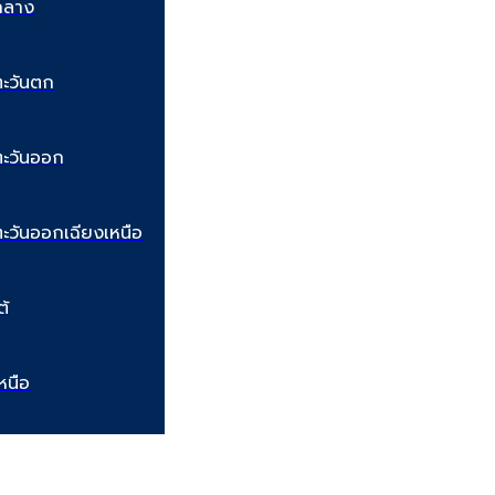
กลาง
ะวันตก
ะวันออก
ะวันออกเฉียงเหนือ
ต้
หนือ